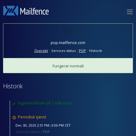
POP
pop.mailfence.com
Översikt
Services status
POP
Historik
Fungerar normalt
Historik
Inga händelser på 7 månader!
Periodisk tjänst
Dec 30, 2025 2:51 PM–3:06 PM CET
Services status /
POP