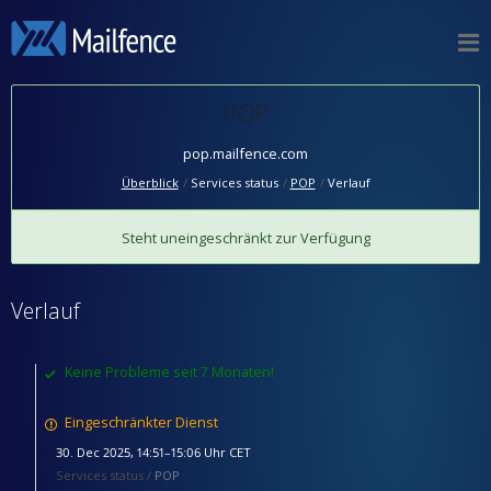
POP
pop.mailfence.com
Überblick
Services status
POP
Verlauf
Steht uneingeschränkt zur Verfügung
Verlauf
Keine Probleme seit 7 Monaten!
Eingeschränkter Dienst
30. Dec 2025, 14:51–15:06 Uhr CET
Services status /
POP