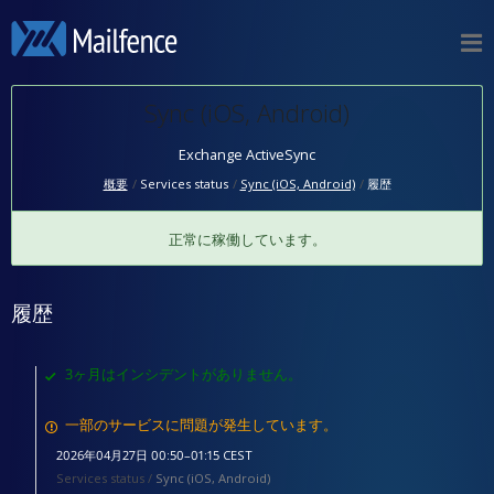
Sync (iOS, Android)
Exchange ActiveSync
概要
Services status
Sync (iOS, Android)
履歴
正常に稼働しています。
履歴
3ヶ月はインシデントがありません。
一部のサービスに問題が発生しています。
2026年04月27日 00:50–01:15 CEST
Services status /
Sync (iOS, Android)