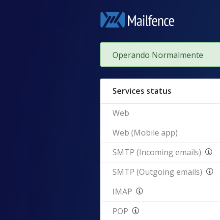
Operando Normalmente
Services status
Web
Web (Mobile app)
SMTP (Incoming emails)
SMTP (Outgoing emails)
IMAP
POP