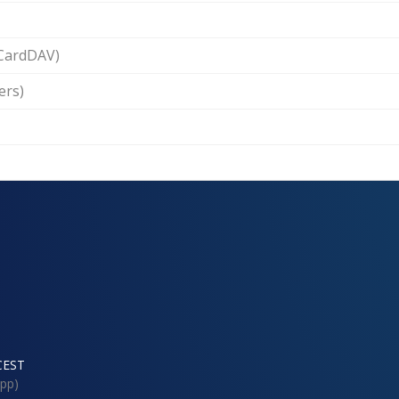
CardDAV)
ers)
CEST
pp)