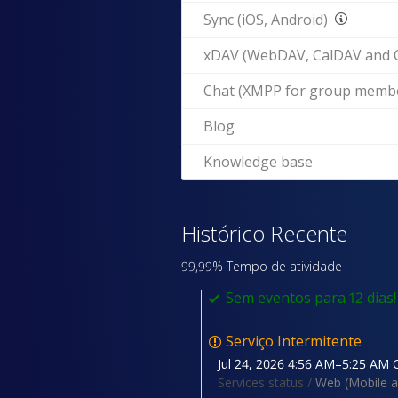
Sync (iOS, Android)
xDAV (WebDAV, CalDAV and 
Chat (XMPP for group memb
Blog
Knowledge base
Histórico Recente
99,99% Tempo de atividade
Sem eventos para 12 dias!
Serviço Intermitente
Jul 24, 2026 4:56 AM–5:25 AM 
Services status /
Web (Mobile a